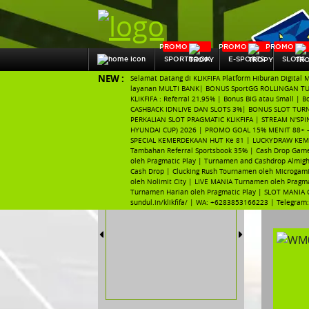
PROMO
PROMO
PROMO
SPORTBOOK
E-SPORTS
SLOTS
NEW :
Selamat Datang di KLIKFIFA Platform Hiburan Digital
layanan MULTI BANK| BONUS SportGG ROLLINGAN TUN
KLIKFIFA : Referral 21,95% | Bonus BIG atau Small 
Beranda
CASHBACK IDNLIVE DAN SLOTS 3%| BONUS SLOT TURN
DAFTAR GRATIS
PERKALIAN SLOT PRAGMATIC KLIKFIFA | STREAM N'SPIN
HYUNDAI CUP) 2026 | PROMO GOAL 15% MENIT 88+ – 
Sudah punya akun?
SPECIAL KEMERDEKAAN HUT Ke 81 | LUCKYDRAW KEM
Login Disini
Tambahan Referral Sportsbook 35% | Cash Drop Game E
oleh Pragmatic Play | Turnamen and Cashdrop Almight
Cash Drop | Clucking Rush Tournamen oleh Microgami
IDN provi
oleh Nolimit City | LIVE MANIA Turnamen oleh Pragm
ROULE
Turnamen Harian oleh Pragmatic Play | SLOT MANIA 
sundul.in/klikfifa/ | WA: +6283853166223 | Telegram: 