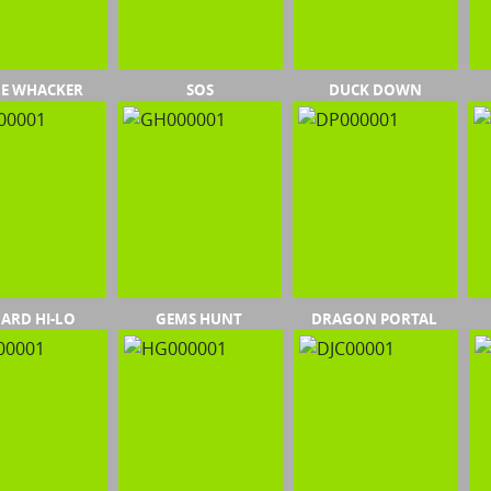
E WHACKER
SOS
DUCK DOWN
ARD HI-LO
GEMS HUNT
DRAGON PORTAL