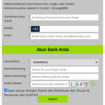
Wajib Kombinasi Huruf besar kecil, Angka, dan Simbol.
ROMO
Minimal karakter adalah 6. Contoh : Strong@889
Live Casino
Konfirmasi Kata
Sandi
Mobile
+62
Poker
Email
ROMO
Slots
Akun Bank Anda
IDN Live
Nama Bank
Nama Rekening
Nomor Rekening
Togel
Kode Validasi
ROMO
Saya setuju dengan Syarat dan Ketentuan dan Aturan &
Elottery
Peraturan dari KLIKFIFA.
Submit