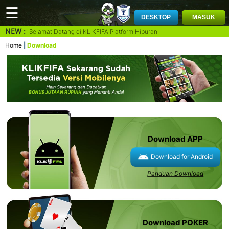
☰
DESKTOP
MASUK
NEW :
Selamat Datang di KLIKFIFA Platform Hiburan
DAFTAR
MASUK
Digital Modern & Terpercaya | KLIKFIFA Hadir
Home
Download
dengan sistem Deposit Cepat & Fleksibel QR Scan
Dengan Minimal Deposit Rp. 10.000 dengan
Beranda
layanan MULTI BANK| BONUS SportGG
ROLLINGAN TUNGGAL TARUHAN 0,3% & PARLAY
Deposit
0,5% dan CASHBACK 5%| PROXY BACCARAT
dengan Bonus FREEBET 2juta, Bonus FREECHIP
Games
500K | KLIKFIFA : Referral 21,95% | Bonus BIG atau
Small | Bonus Deposit 5% Setiap Hari| BONUS
ROMO
LUCKY SPIN SETIAP HARI | BONUS KOTAK MISTERI
Sportbook
SPESIAL | CASHBACK 100% MIXPARLAY |
Download APP
CASHBACK IDNLIVE DAN SLOTS 3%| BONUS
ROMO
SLOT TURNOVER CHIPS EXTRA | BONUS FREESPIN
Download for Android
E-Sport
MURNI 30% & BUYSPIN 25% | KLIKFIFA BONUS
SCATTER MAHJONG WAYS | BONUS EXTRA CASH
Panduan Download
ROMO
PERKALIAN SLOT PRAGMATIC KLIKFIFA | STREAM
N'SPIN 10x Freespin | DISKON TOGEL TERBESAR
Live Casino
HANYA DI Klikfifa !! 66% DISKON POTONGAN
GILA-GILAAN !!| Top Award Quiz AFF CUP (
HYUNDAI CUP) 2026 | PROMO GOAL 15% MENIT
Poker
Download POKER
88+ – AFF CUP (HYUNDAI CUP) 2026 |